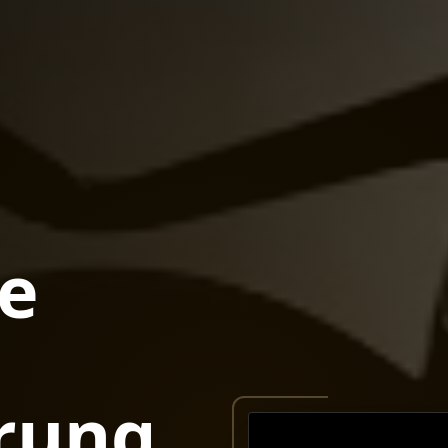
le
erung